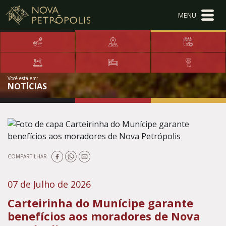
Ir para conteúdo principal
Conteúdo Menu
Conteúdo Principal
Você está em:
NOTÍCIAS
COMPARTILHAR
07 de Julho de 2026
Carteirinha do Munícipe garante
benefícios aos moradores de Nova