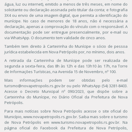
água, luz ou internet), emitido a menos de três meses, em nome do
solicitante ou declaração assinada pelo titular da conta; e fotografia
3X4 ou envio de uma imagem digital, que permita a identificação do
munícipe. No caso de menores de 18 anos, não é necessária a
declaração, apenas a comprovação do vínculo com o responsável. A
documentação pode ser entregue presencialmente, por e-mail ou
via WhatsApp. O documento tem validade de cinco anos.
Também tem direito à Carteirinha do Munícipe o sócio de pessoa
jurídica estabelecida em Nova Petrópolis por, no mínimo, dois anos.
A retirada da Carteirinha de Munícipe pode ser realizada de
segunda a sexta-feira, das 8h às 12h e das 13h10 às 17h, na Torre
de Informações Turísticas, na Avenida 15 de Novembro, nº 100.
Mais informações podem ser obtidas pelo e-mail
turismo@novapetropolis.rs.gov.br ou pelo WhatsApp (54) 3281-8403.
Acesse o Decreto Municipal nº 090/2023, que dispõe sobre a
Carteirinha do Munícipe, no Diário Oficial da Prefeitura de Nova
Petrópolis.
Para mais notícias sobre Nova Petrópolis acesse o site oficial do
Município, www.novapetropolis.rs.gov.br. Saiba mais sobre o turismo
de Nova Petrópolis em www.turismo.novapetropolis.rs.gov.br. Na
página oficial do Facebook da Prefeitura de Nova Petrópolis,