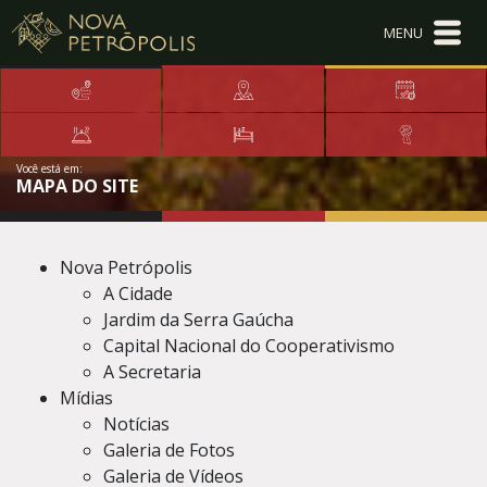
Ir para conteúdo principal
Conteúdo Menu
Conteúdo Principal
Você está em:
MAPA DO SITE
Nova Petrópolis
A Cidade
Jardim da Serra Gaúcha
Capital Nacional do Cooperativismo
A Secretaria
Mídias
Notícias
Galeria de Fotos
Galeria de Vídeos