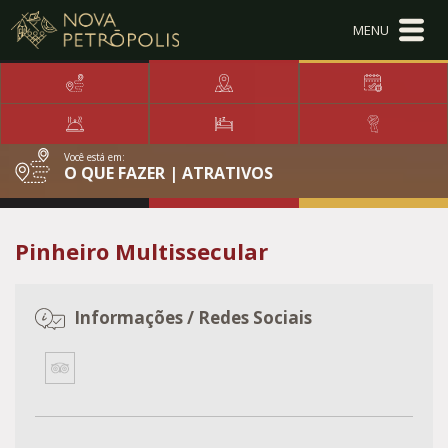
Ir para conteúdo principal
Conteúdo Menu
Conteúdo Principal
Você está em:
O QUE FAZER | ATRATIVOS
Pinheiro Multissecular
Informações / Redes Sociais