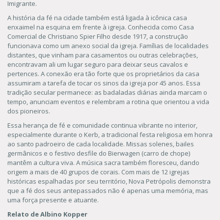
Imigrante.
A história da fé na cidade também está ligada à icônica casa
enxaimel na esquina em frente à igreja. Conhecida como Casa
Comercial de Christiano Spier Filho desde 1917, a construção
funcionava como um anexo social da igreja. Famílias de localidades
distantes, que vinham para casamentos ou outras celebrações,
encontravam ali um lugar seguro para deixar seus cavalos e
pertences. A conexão era tão forte que os proprietários da casa
assumiram a tarefa de tocar os sinos da igreja por 45 anos. Essa
tradição secular permanece: as badaladas diárias ainda marcam o
tempo, anunciam eventos e relembram a rotina que orientou a vida
dos pioneiros.
Essa herança de fé e comunidade continua vibrante no interior,
especialmente durante o Kerb, a tradicional festa religiosa em honra
ao santo padroeiro de cada localidade. Missas solenes, bailes
germânicos e o festivo desfile do Bierwagen (carro de chope)
mantêm a cultura viva. A música sacra também floresceu, dando
origem a mais de 40 grupos de corais. Com mais de 12 igrejas
históricas espalhadas por seu território, Nova Petrópolis demonstra
que a fé dos seus antepassados não é apenas uma memória, mas
uma força presente e atuante.
Relato de Albino Kopper