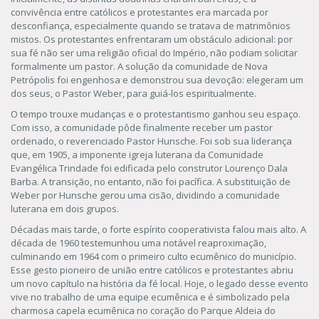
convivência entre católicos e protestantes era marcada por
desconfiança, especialmente quando se tratava de matrimônios
mistos. Os protestantes enfrentaram um obstáculo adicional: por
sua fé não ser uma religião oficial do Império, não podiam solicitar
formalmente um pastor. A solução da comunidade de Nova
Petrópolis foi engenhosa e demonstrou sua devoção: elegeram um
dos seus, o Pastor Weber, para guiá-los espiritualmente.
O tempo trouxe mudanças e o protestantismo ganhou seu espaço.
Com isso, a comunidade pôde finalmente receber um pastor
ordenado, o reverenciado Pastor Hunsche. Foi sob sua liderança
que, em 1905, a imponente igreja luterana da Comunidade
Evangélica Trindade foi edificada pelo construtor Lourenço Dala
Barba. A transição, no entanto, não foi pacífica. A substituição de
Weber por Hunsche gerou uma cisão, dividindo a comunidade
luterana em dois grupos.
Décadas mais tarde, o forte espírito cooperativista falou mais alto. A
década de 1960 testemunhou uma notável reaproximação,
culminando em 1964 com o primeiro culto ecumênico do município.
Esse gesto pioneiro de união entre católicos e protestantes abriu
um novo capítulo na história da fé local. Hoje, o legado desse evento
vive no trabalho de uma equipe ecumênica e é simbolizado pela
charmosa capela ecumênica no coração do Parque Aldeia do