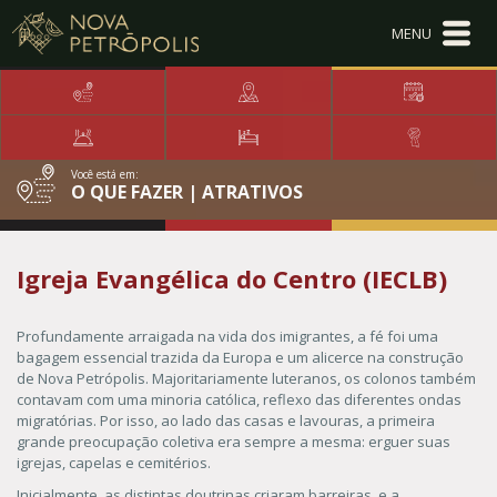
Ir para conteúdo principal
Conteúdo Menu
Conteúdo Principal
Você está em:
O QUE FAZER | ATRATIVOS
Igreja Evangélica do Centro (IECLB)
Profundamente arraigada na vida dos imigrantes, a fé foi uma
bagagem essencial trazida da Europa e um alicerce na construção
de Nova Petrópolis. Majoritariamente luteranos, os colonos também
contavam com uma minoria católica, reflexo das diferentes ondas
migratórias. Por isso, ao lado das casas e lavouras, a primeira
grande preocupação coletiva era sempre a mesma: erguer suas
igrejas, capelas e cemitérios.
Inicialmente, as distintas doutrinas criaram barreiras, e a