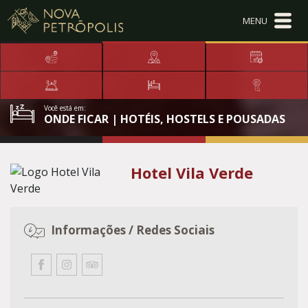
Ir para conteúdo principal
Conteúdo Menu
Conteúdo Principal
Você está em:
ONDE FICAR | HOTÉIS, HOSTELS E POUSADAS
Hotel Vila Verde
Informações / Redes Sociais