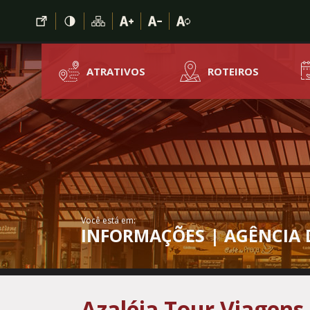
Ir para conteúdo principal
Conteúdo Menu
Conteúdo Principal
ATRATIVOS
ROTEIROS
Você está em:
INFORMAÇÕES | AGÊNCIA 
Azaléia Tour Viagens