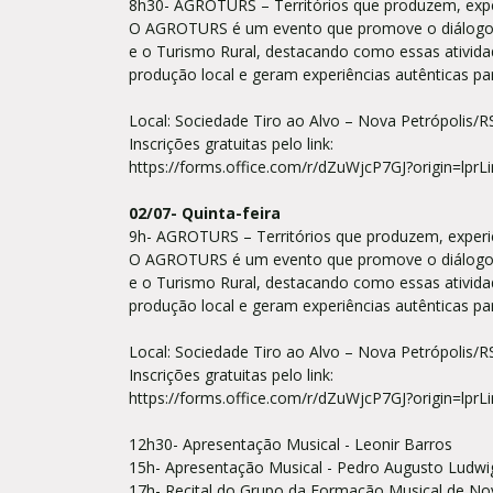
8h30- AGROTURS – Territórios que produzem, exp
O AGROTURS é um evento que promove o diálogo e 
e o Turismo Rural, destacando como essas atividad
produção local e geram experiências autênticas pa
Local: Sociedade Tiro ao Alvo – Nova Petrópolis/
Inscrições gratuitas pelo link:
https://forms.office.com/r/dZuWjcP7GJ?origin=lprLi
02/07- Quinta-feira
9h- AGROTURS – Territórios que produzem, exper
O AGROTURS é um evento que promove o diálogo e 
e o Turismo Rural, destacando como essas atividad
produção local e geram experiências autênticas pa
Local: Sociedade Tiro ao Alvo – Nova Petrópolis/
Inscrições gratuitas pelo link:
https://forms.office.com/r/dZuWjcP7GJ?origin=lprLi
12h30- Apresentação Musical - Leonir Barros
15h- Apresentação Musical - Pedro Augusto Ludw
17h- Recital do Grupo da Formação Musical de No