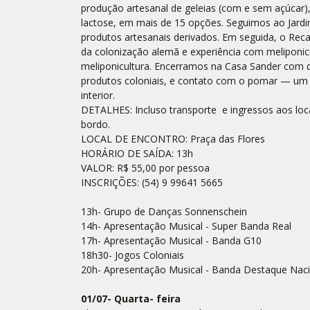
produção artesanal de geleias (com e sem açúcar), 
lactose, em mais de 15 opções. Seguimos ao Jard
produtos artesanais derivados. Em seguida, o Reca
da colonização alemã e experiência com meliponicu
meliponicultura. Encerramos na Casa Sander com d
produtos coloniais, e contato com o pomar — um 
interior.
DETALHES: Incluso transporte e ingressos aos locai
bordo.
LOCAL DE ENCONTRO: Praça das Flores
HORÁRIO DE SAÍDA: 13h
VALOR: R$ 55,00 por pessoa
INSCRIÇÕES: (54) 9 99641 5665
13h- Grupo de Danças Sonnenschein
14h- Apresentação Musical - Super Banda Real
17h- Apresentação Musical - Banda G10
18h30- Jogos Coloniais
20h- Apresentação Musical - Banda Destaque Nac
01/07- Quarta- feira