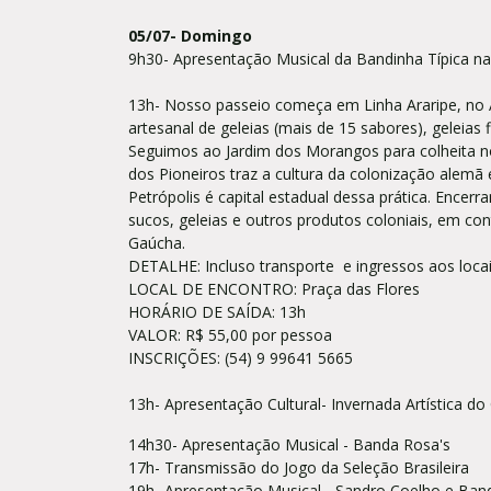
05/07- Domingo
9h30- Apresentação Musical da Bandinha Típica 
13h- Nosso passeio começa em Linha Araripe, no A
artesanal de geleias (mais de 15 sabores), geleias f
Seguimos ao Jardim dos Morangos para colheita n
dos Pioneiros traz a cultura da colonização alemã
Petrópolis é capital estadual dessa prática. Enc
sucos, geleias e outros produtos coloniais, em co
Gaúcha.
DETALHE: Incluso transporte e ingressos aos locai
LOCAL DE ENCONTRO: Praça das Flores
HORÁRIO DE SAÍDA: 13h
VALOR: R$ 55,00 por pessoa
INSCRIÇÕES: (54) 9 99641 5665
13h- Apresentação Cultural- Invernada Artística d
14h30- Apresentação Musical - Banda Rosa's
17h- Transmissão do Jogo da Seleção Brasileira
19h- Apresentação Musical - Sandro Coelho e Ba