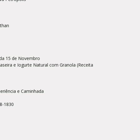
athan
nida 15 de Novembro
aseira e Iogurte Natural com Granola (Receita
xperiência e Caminhada
88-1830