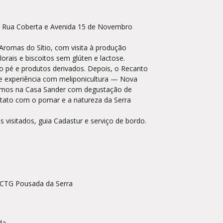
na Rua Coberta e Avenida 15 de Novembro
romas do Sítio, com visita à produção
lorais e biscoitos sem glúten e lactose.
o pé e produtos derivados. Depois, o Recanto
 e experiência com meliponicultura — Nova
erramos na Casa Sander com degustação de
ntato com o pomar e a natureza da Serra
s visitados, guia Cadastur e serviço de bordo.
o CTG Pousada da Serra
nda