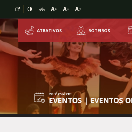
Ir para conteúdo principal
Conteúdo Menu
Conteúdo Principal
ATRATIVOS
ROTEIROS
Você está em:
EVENTOS | EVENTOS OF